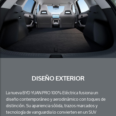
DISEÑO EXTERIOR
La nueva BYD YUAN PRO 100% Eléctrica fusiona un
diseño contemporáneo y aerodinámico con toques de
distinción. Su apariencia sólida, trazos marcados y
tecnología de vanguardia lo convierten en un SUV